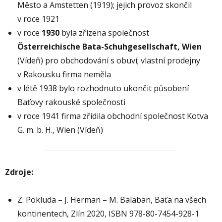
Město a Amstetten (1919); jejich provoz skončil
v roce 1921
v roce
1930
byla zřízena společnost
Österreichische Bata-Schuhgesellschaft, Wien
(Vídeň) pro obchodování s obuví; vlastní prodejny
v Rakousku firma neměla
v létě 1938 bylo rozhodnuto ukončit působení
Baťovy rakouské společnosti
v roce 1941 firma zřídila obchodní společnost Kotva
G. m. b. H., Wien (Vídeň)
Zdroje:
Z. Pokluda – J. Herman – M. Balaban, Baťa na všech
kontinentech, Zlín 2020, ISBN 978-80-7454-928-1