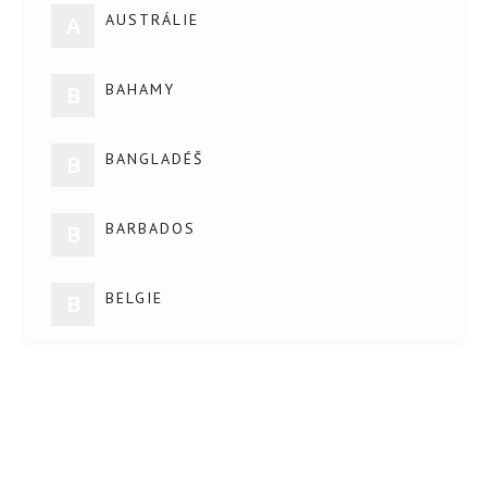
AUSTRÁLIE
A
BAHAMY
B
BANGLADÉŠ
B
BARBADOS
B
BELGIE
B
BELIZE
B
BĚLORUSKO
B