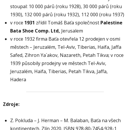
stoupal: 10 000 párů (roku 1928), 30 000 párů (roku
1930), 132 000 párů (roku 1932), 112 000 (roku 1937)
v roce
1931
zřídil Tomáš Baťa společnost
Palestine
Bata Shoe Comp. Ltd,
Jerusalem
v roce 1932 firma Baťa otevřela 12 prodejen v osmi
městech – Jeruzalém, Tel-Aviv, Tiberias, Haifa, Jaffa
Safed, Zihron Ya´akov, Nazareth, Petah Tikva; v roce
1939 působily prodejny ve městech Tel-Aviv,
Jeruzalém, Haifa, Tiberias, Petah Tikva, Jaffa,
Hadera
Zdroje:
Z. Pokluda – J. Herman – M. Balaban, Baťa na všech
kontinentech, Zlín 2020, ISBN 978-80-7454-928-1