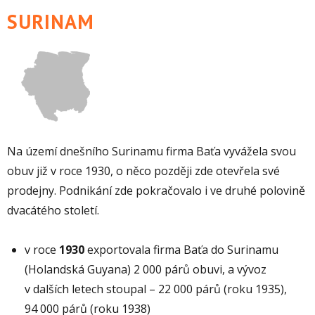
SURINAM
Na území dnešního Surinamu firma Baťa vyvážela svou
obuv již v roce 1930, o něco později zde otevřela své
prodejny. Podnikání zde pokračovalo i ve druhé polovině
dvacátého století.
v roce
1930
exportovala firma Baťa do Surinamu
(Holandská Guyana) 2 000 párů obuvi, a vývoz
v dalších letech stoupal – 22 000 párů (roku 1935),
94 000 párů (roku 1938)