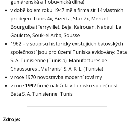
gumárenská a 1 obuvnická dílna)
v době kolem roku 1947 měla firma síť 14 vlastních
prodejen: Tunis 4x, Bizerta, Sfax 2x, Menzel
Bourguiba (Ferryville), Beja, Kairouan, Nabeul, La
Goulette, Souk-el Arba, Sousse
1962 – v soupisu historicky existujících baťovských
společností jsou pro území Tuniska evidovány: Bata
S. A. Tunisienne (Tunisia); Manufactures de
Chaussures „Mafranis“ S. A. R. L. (Tunisia)
v roce 1970 novostavba moderní továrny
v roce
1992
firmě náležela v Tunisku společnost
Bata S. A. Tunisienne, Tunis
Zdroje: