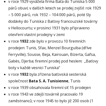
v roce 1929 vyvážela firma Baťa do Tuniska 5 000
párů obuvi; v dalších letech se prodej zvýšil: rok 1929
– 5 000 párů, rok 1932 – 104 000 párů, poté šly
dodávky do Tuniska z Baťovy francouzské továrny
v Hellocourtu; v prosinci 1931 bylo připraveno
otevření vlastní prodejny v zemi
v roce
1932
zde bylo v provozu 10 firemních
prodejen: Tunis, Sfax, Menzel Bourguiba (dříve
Ferryville), Sousse, Beja, Kairouan, Bizerta, Gafsa,
Gabès, Djerba; firemní prodej pod heslem: „Baťovy
boty v každé vesnici Tuniska“
v roce
1932
byla zřízena baťovská sesterská
společnost
Bata S. A. Tunisienne
, Tunis
v roce 1939 obsahovala firemní síť 15 prodejen
v roce 1943 ve zdejší továrně pracovalo 19
zaměstnanců; v roce 1945 to bylo již 200 osob (1