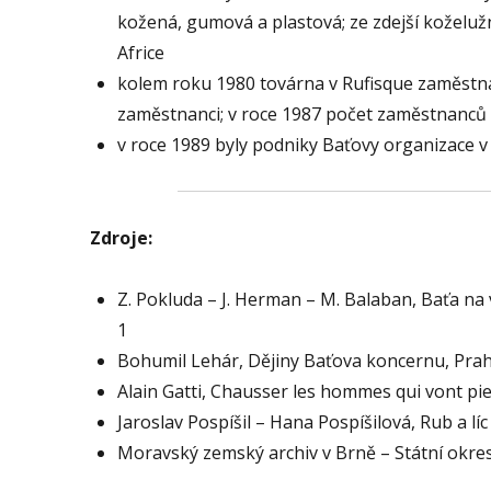
kožená, gumová a plastová; ze zdejší koželuž
Africe
kolem roku 1980 továrna v Rufisque zaměstná
zaměstnanci; v roce 1987 počet zaměstnanců 
v roce 1989 byly podniky Baťovy organizace 
Zdroje:
Z. Pokluda – J. Herman – M. Balaban, Baťa na
1
Bohumil Lehár, Dějiny Baťova koncernu, Pra
Alain Gatti, Chausser les hommes qui vont pi
Jaroslav Pospíšil – Hana Pospíšilová, Rub a l
Moravský zemský archiv v Brně – Státní okres