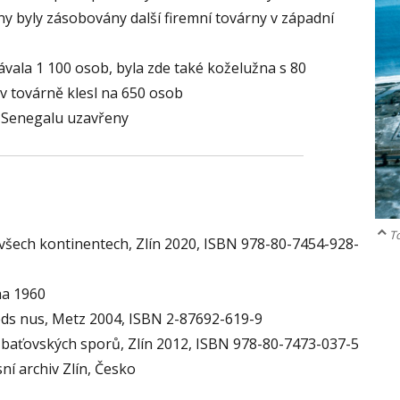
ny byly zásobovány další firemní továrny v západní
vala 1 100 osob, byla zde také koželužna s 80
v továrně klesl na 650 osob
v Senegalu uzavřeny
To
 všech kontinentech, Zlín 2020, ISBN 978-80-7454-928-
ha 1960
eds nus, Metz 2004, ISBN 2-87692-619-9
íc baťovských sporů, Zlín 2012, ISBN 978-80-7473-037-5
ní archiv Zlín, Česko