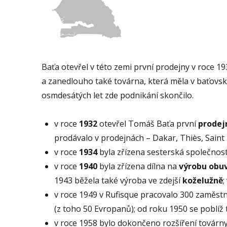
Baťa otevřel v této zemi první prodejny v roce 1
a zanedlouho také továrna, která měla v baťov
osmdesátých let zde podnikání skončilo.
v roce
1932
otevřel Tomáš Baťa první
prodej
prodávalo v prodejnách – Dakar, Thiès, Saint 
v roce
1934
byla zřízena sesterská společnos
v roce
1940
byla zřízena dílna na
výrobu
obuv
1943 běžela také výroba ve zdejší
koželužně
;
v roce 1949 v Rufisque pracovalo 300 zaměst
(z toho 50 Evropanů); od roku 1950 se poblíž 
v roce 1958 bylo dokončeno rozšíření továrny