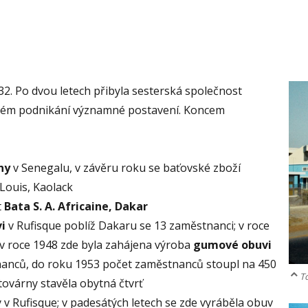
932. Po dvou letech přibyla sesterská společnost
ském podnikání významné postavení. Koncem
ny
v Senegalu, v závěru roku se baťovské zboží
Louis, Kaolack
t
Bata S. A. Africaine, Dakar
i
v Rufisque poblíž Dakaru se 13 zaměstnanci; v roce
 v roce 1948 zde byla zahájena výroba
gumové
obuvi
nanců, do roku 1953 počet zaměstnanců stoupl na 450
T
továrny stavěla obytná čtvrť
 v Rufisque; v padesátých letech se zde vyráběla obuv