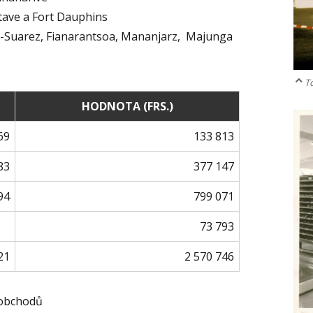
tave a Fort Dauphins
o-Suarez, Fianarantsoa, Mananjarz, Majunga
To
HODNOTA (FRS.)
69
133 813
83
377 147
94
799 071
73 793
21
2 570 746
 obchodů