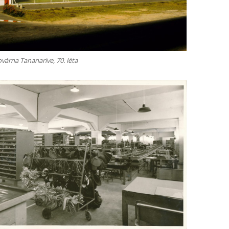
várna Tananarive, 70. léta