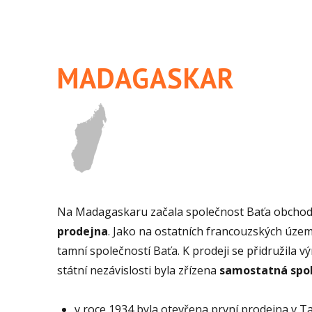
MADAGASKAR
Na Madagaskaru začala společnost Baťa obchodov
prodejna
. Jako na ostatních francouzských územ
tamní společností Baťa. K prodeji se přidružila v
státní nezávislosti byla zřízena
samostatná spo
v roce 1934 byla otevřena první prodejna v T