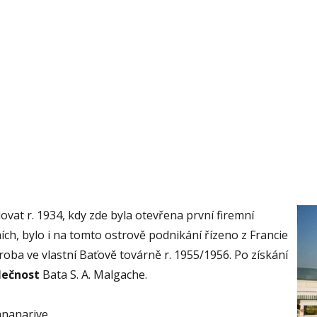
at r. 1934, kdy zde byla otevřena první firemní
ích, bylo i na tomto ostrově podnikání řízeno z Francie
ýroba ve vlastní Baťově továrně r. 1955/1956. Po získání
lečnost
Bata S. A. Malgache.
ananarive