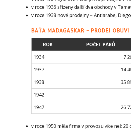
v roce 1936 zřízeny další dva obchody v Tama
v roce 1938 nové prodejny – Antiarabe, Dieg
BAŤA MADAGASKAR – PRODEJ OBUVI
ROK
POČET PÁRŮ
1934
7 2
1937
14 4
1938
35 8
1942
1947
26 7
v roce 1950 měla firma v provozu více než 20