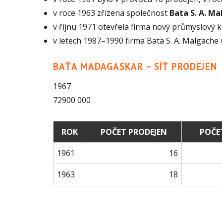
v roce 1963 zřízena společnost
Bata S. A. M
v říjnu 1971 otevřela firma nový průmyslový
v letech 1987–1990 firma Bata S. A. Malgach
BAŤA MADAGASKAR – SÍŤ PRODEJEN
1967
72900 000
ROK
POČET PRODEJEN
POČE
1961
16
1963
18