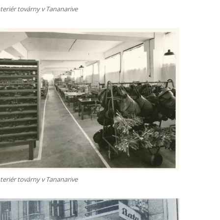
teriér továrny v Tananarive
teriér továrny v Tananarive