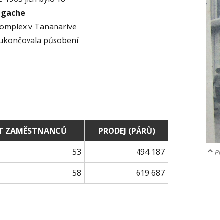
algache
 komplex v Tananarive
e ukončovala působení
T ZAMĚSTNANCŮ
PRODEJ (PÁRŮ)
53
494 187
P
58
619 687