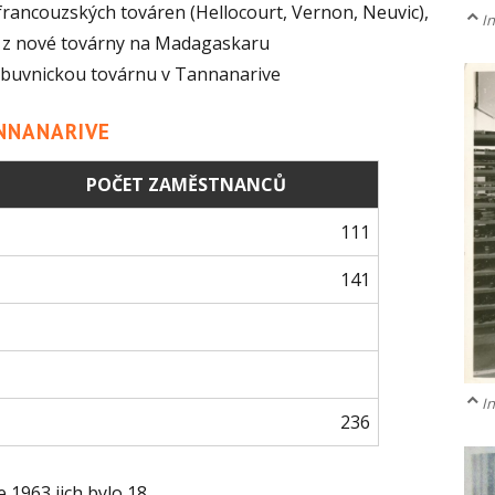
 francouzských továren (Hellocourt, Vernon, Neuvic),
In
ty z nové továrny na Madagaskaru
 obuvnickou továrnu v Tannanarive
NNANARIVE
POČET ZAMĚSTNANCŮ
111
141
In
236
 1963 jich bylo 18