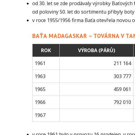
od 30. let se zde prodávaly výrobky Baťových
od poloviny 50. let do sortimentu přibyly bo
v roce 1955/1956 firma Baťa otevřela novou
BAŤA MADAGASKAR – TOVÁRNA V TA
ROK
VÝROBA (PÁRŮ)
1961
211 164
1963
303 777
1965
459 061
1966
792 010
1967
v roce 1961 bylo v provozu 16 prodejen, v roce