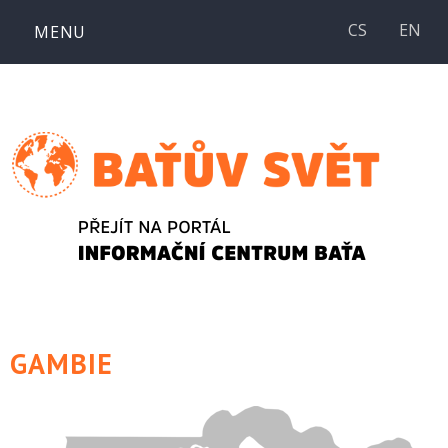
Přejít
CS
EN
MENU
k
obsahu
webu
GAMBIE