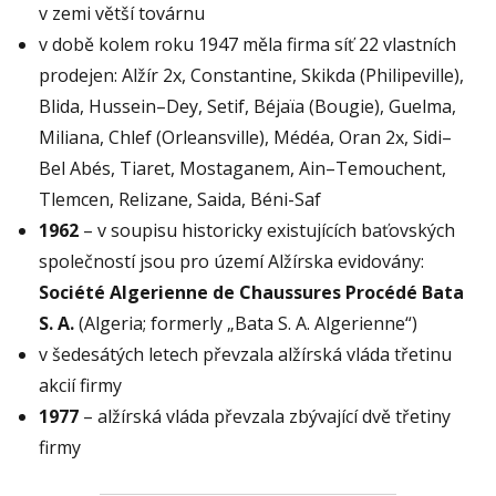
v zemi větší továrnu
v době kolem roku 1947 měla firma síť 22 vlastních
prodejen: Alžír 2x, Constantine, Skikda (Philipeville),
Blida, Hussein–Dey, Setif, Béjaïa (Bougie), Guelma,
Miliana, Chlef (Orleansville), Médéa, Oran 2x, Sidi–
Bel Abés, Tiaret, Mostaganem, Ain–Temouchent,
Tlemcen, Relizane, Saida, Béni-Saf
1962
– v soupisu historicky existujících baťovských
společností jsou pro území Alžírska evidovány:
Société Algerienne de Chaussures Procédé Bata
S. A.
(Algeria; formerly „Bata S. A. Algerienne“)
v šedesátých letech převzala alžírská vláda třetinu
akcií firmy
1977
– alžírská vláda převzala zbývající dvě třetiny
firmy