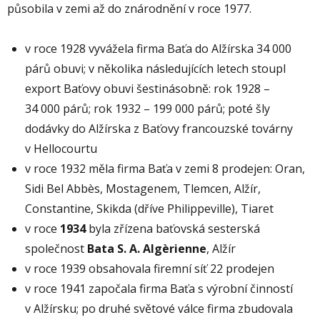
působila v zemi až do znárodnění v roce 1977.
v roce 1928 vyvážela firma Baťa do Alžírska 34 000
párů obuvi; v několika následujících letech stoupl
export Baťovy obuvi šestinásobně: rok 1928 –
34 000 párů; rok 1932 – 199 000 párů; poté šly
dodávky do Alžírska z Baťovy francouzské továrny
v Hellocourtu
v roce 1932 měla firma Baťa v zemi 8 prodejen: Oran,
Sidi Bel Abbès, Mostagenem, Tlemcen, Alžír,
Constantine, Skikda (dříve Philippeville), Tiaret
v roce
1934
byla zřízena baťovská sesterská
společnost
Bata S. A. Alg
èrienne
, Alžír
v roce 1939 obsahovala firemní síť 22 prodejen
v roce 1941 započala firma Baťa s výrobní činností
v Alžírsku; po druhé světové válce firma zbudovala