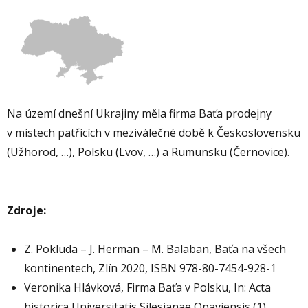
Na území dnešní Ukrajiny měla firma Baťa prodejny
v místech patřících v meziválečné době k Československu
(Užhorod, …), Polsku (Lvov, …) a Rumunsku (Černovice).
Zdroje:
Z. Pokluda – J. Herman – M. Balaban, Baťa na všech
kontinentech, Zlín 2020, ISBN 978-80-7454-928-1
Veronika Hlávková, Firma Baťa v Polsku, In: Acta
historica Universitatis Silesianae Opaviensis (1),