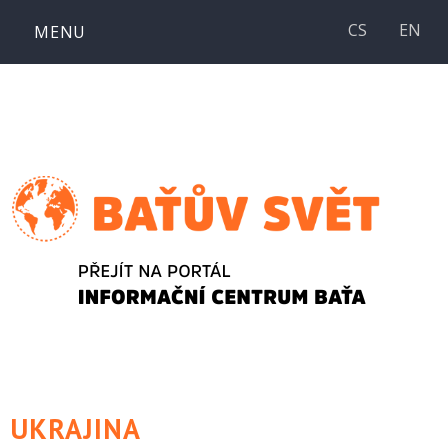
Přejít
CS
EN
MENU
k
obsahu
webu
UKRAJINA