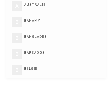
AUSTRÁLIE
A
BAHAMY
B
BANGLADÉŠ
B
BARBADOS
B
BELGIE
B
BELIZE
B
BĚLORUSKO
B