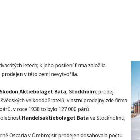
acátých letech; k jeho posílení firma založila
h prodejen v této zemi nevytvořila.
Skodon Aktiebolaget Bata, Stockholm
; prodej
 švédských velkoodběratelů, vlastní prodejny zde firma
párů, v roce 1938 to bylo 127 000 párů
polečnost
Handelsaktiebolaget Bata
ve Stockholmu;
árně Oscaria v Örebro; síť prodejen dosahovala počtu