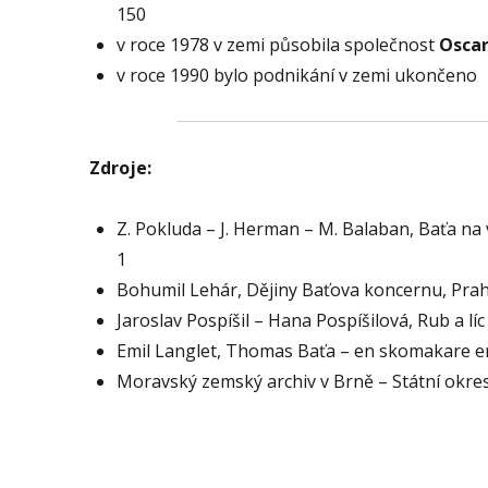
150
v roce 1978 v zemi působila společnost
Oscar
v roce 1990 bylo podnikání v zemi ukončeno
Zdroje:
Z. Pokluda – J. Herman – M. Balaban, Baťa na
1
Bohumil Lehár, Dějiny Baťova koncernu, Prah
Jaroslav Pospíšil – Hana Pospíšilová, Rub a l
Emil Langlet, Thomas Baťa – en skomakare er
Moravský zemský archiv v Brně – Státní okres