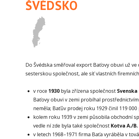
ŠVÉDSKO
Do Švédska směřoval export Baťovy obuvi už ve dv
sesterskou společnost, ale síť vlastních firemníc
v roce
1930
byla zřízena společnost
Svenska 
Baťovy obuvi v zemi probíhal prostřednictvím
neměla; Baťův prodej roku 1929 činil 119 000 
kolem roku 1939 v zemi působila obchodní s
vedle ní zde byla také společnost
Kotva A./B.
v letech 1968–1971 firma Baťa vyráběla v tov