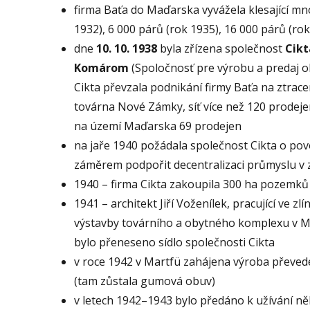
firma Baťa do Maďarska vyvážela klesající mno
1932), 6 000 párů (rok 1935), 16 000 párů (ro
dne
10. 10. 1938
byla zřízena společnost
Cikt
Komárom
(Spoločnosť pre výrobu a predaj ob
Cikta převzala podnikání firmy Baťa na ztr
továrna Nové Zámky, síť více než 120 prodeje
na území Maďarska 69 prodejen
na jaře 1940 požádala společnost Cikta o povo
záměrem podpořit decentralizaci průmyslu v 
1940 – firma Cikta zakoupila 300 ha pozemků 
1941 – architekt Jiří Voženílek, pracující ve z
výstavby továrního a obytného komplexu v Ma
bylo přeneseno sídlo společnosti Cikta
v roce 1942 v Martfü zahájena výroba převe
(tam zůstala gumová obuv)
v letech 1942–1943 bylo předáno k užívání n