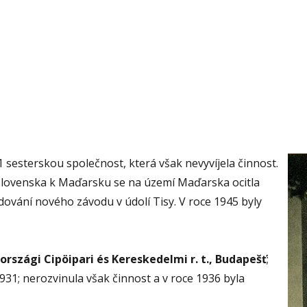
 sesterskou společnost, která však nevyvíjela činnost.
Slovenska k Maďarsku se na území Maďarska ocitla
dování nového závodu v údolí Tisy. V roce 1945 byly
országi
Cipöipari és Kereskedelmi r. t., Budapešť
;
1931; nerozvinula však činnost a v roce 1936 byla