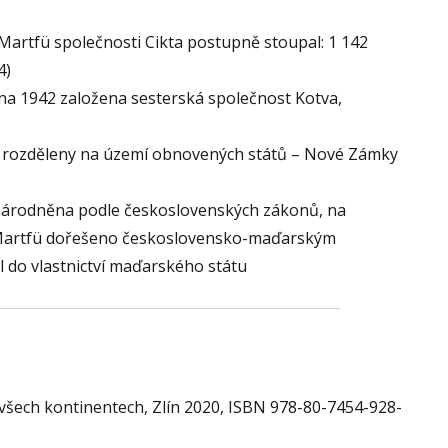
artfü společnosti Cikta postupně stoupal: 1 142
4)
jna 1942 založena sesterská společnost Kotva,
kta rozděleny na území obnovených států – Nové Zámky
znárodněna podle československých zákonů, na
v Martfü dořešeno československo-maďarským
 do vlastnictví maďarského státu
 všech kontinentech, Zlín 2020, ISBN 978-80-7454-928-