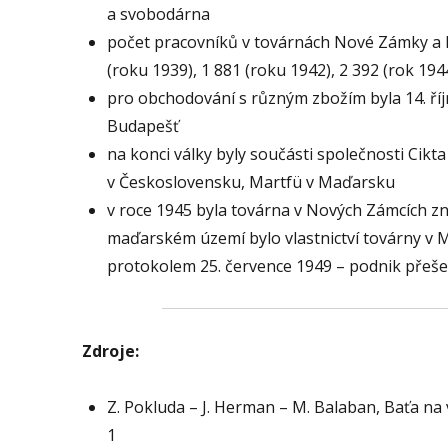
a svobodárna
počet pracovníků v továrnách Nové Zámky a M
(roku 1939), 1 881 (roku 1942), 2 392 (rok 194
pro obchodování s různým zbožím byla 14. ří
Budapešť
na konci války byly součásti společnosti Ci
v Československu, Martfü v Maďarsku
v roce 1945 byla továrna v Nových Zámcích 
maďarském území bylo vlastnictví továrny 
protokolem 25. července 1949 – podnik přešel
Zdroje:
Z. Pokluda – J. Herman – M. Balaban, Baťa na
1