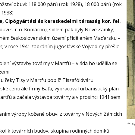
žství obuvi: 118 000 párů (rok 1928), 18 000 párů (rok
k 1938)
a, Cipögyártási és kereskedelmi társaság kor. fel.
uvi s. r. o. Komárno), sídlem pak byly Nové Zámky;
aceném československém území přiděleném Maďarsku –
n; v roce 1941 zabráním jugoslávské Vojvodiny přešlo
lení výstavby továrny v Martfü – vláda ho udělila se
zemi
u řeky Tisy v Martfü poblíž Tiszaföldváru
línské centrále firmy Baťa, vypracoval urbanistický plán
rtfü a začala výstavba továrny a v prosinci 1941 sem
dením výroby kožené obuvi z továrny v Nových Zámcích
Pr
ěkolik továrních budov, skupina rodinných domků