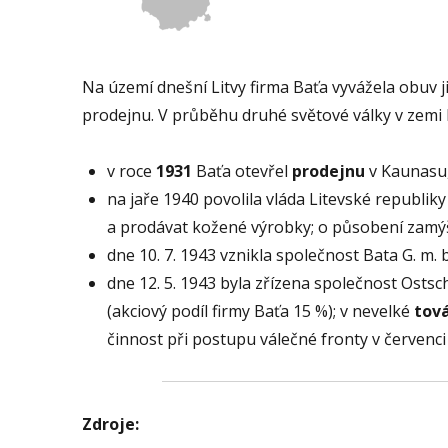
Na území dnešní Litvy firma Baťa vyvážela obuv ji
prodejnu. V průběhu druhé světové války v zemi 
v roce
1931
Baťa otevřel
prodejnu
v Kaunasu,
na jaře 1940 povolila vláda Litevské republik
a prodávat kožené výrobky; o působení zamýš
dne 10. 7. 1943 vznikla společnost Bata G. m. 
dne 12. 5. 1943 byla zřízena společnost Ostschu
(akciový podíl firmy Baťa 15 %); v nevelké
tov
činnost při postupu válečné fronty v červenc
Zdroje: