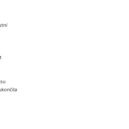
stní
t
usu
ukončila