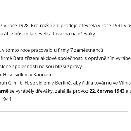
ž v roce 1928. Pro rozšíření prodeje otevřela v roce 1931 vla
krátce působila nevelká továrna na dřeváky.
 v tomto roce pracovalo u firmy 7 zaměstnanců
y firmě Baťa zřízení akciové společnosti s oprávněním vyrábě
lené společnosti nejsou bližší zprávy
b. H. se sídlem v Kaunasu
h G. m. b. H. se sídlem v Berlíně, aby řídila továrnu ve Vilni
árně
se vyráběly dřeváky, zahájila provoz
22. června 1943
a 
i 1944