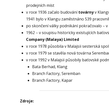
prodejních míst
v roce 1936 začalo budování
továrny
v Klang
1941 bylo v Klangu zaměstnáno 539 pracovní
po skončení války podnikání pokračovalo – 
1962 – v soupisu historicky existujících baťo
Company (Malaya) Limited
v roce 1978 působila v Malajsii sesterská sp
v roce 1979 se stavěla nová továrna Seremba
v roce 1992 v Malajsii působily baťovské podn
Bata Berhad, Klang
Branch Factory, Seremban
Branch Factory, Kapar
Zdroje: