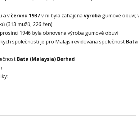
u a v
červnu
1937
v ní byla zahájena
výroba
gumové obuvi; v
ků (313 mužů, 226 žen)
v prosinci 1946 byla obnovena výroba gumové obuvi
vských společností je pro Malajsii evidována společnost
Bata
olečnost
Bata (Malaysia) Berhad
n
iky: