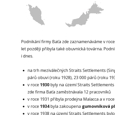
Podnikání firmy Baťa zde zaznamenáváme v roce 
let později přibyla také obuvnická továrna. Podni
i dnes.
na trh meziválečných Straits Settlements (Si
párů obuvi (roku 1928), 23 000 párů (roku 19
v roce
1930
byly na území Straits Settlement
zde firma Baťa zaměstnávala 12 pracovníků
v roce 1931 přibyla prodejna Malacca a v roc
v roce
1934
byla zakoupena
gumovníková
p
v roce 1938 na území Straits Settlements byl