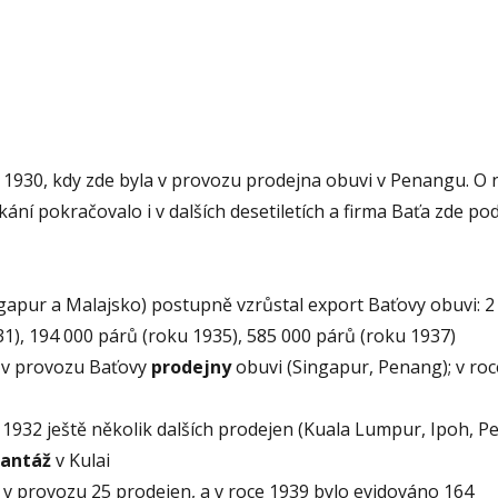
1930, kdy zde byla v provozu prodejna obuvi v Penangu. O 
kání pokračovalo i v dalších desetiletích a firma Baťa zde po
ngapur a Malajsko) postupně vzrůstal export Baťovy obuvi: 2
31), 194 000 párů (roku 1935), 585 000 párů (roku 1937)
s v provozu Baťovy
prodejny
obuvi (Singapur, Penang); v ro
e 1932 ještě několik dalších prodejen (Kuala Lumpur, Ipoh, P
lantáž
v Kulai
o v provozu 25 prodejen, a v roce 1939 bylo evidováno 164