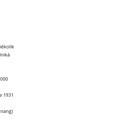
několik
dniká
 000
ce 1931
enang)