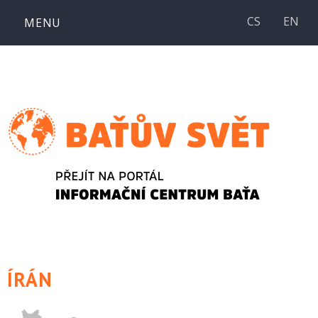
Přejít
CS
EN
MENU
k
obsahu
webu
ÍRÁN