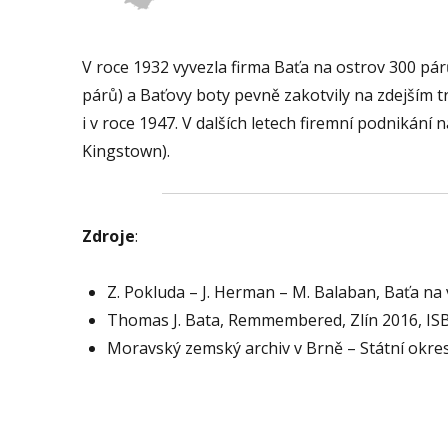
V roce 1932 vyvezla firma Baťa na ostrov 300 pár
párů) a Baťovy boty pevně zakotvily na zdejším tr
i v roce 1947. V dalších letech firemní podnikání
Kingstown).
Zdroje
:
Z. Pokluda – J. Herman – M. Balaban, Baťa na
Thomas J. Bata, Remmembered, Zlín 2016, IS
Moravský zemský archiv v Brně – Státní okres