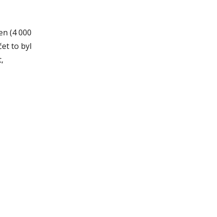
en (4 000
et to byl
,