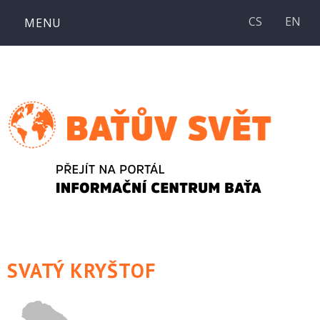
Přejít
CS
EN
MENU
k
obsahu
webu
SVATÝ KRYŠTOF