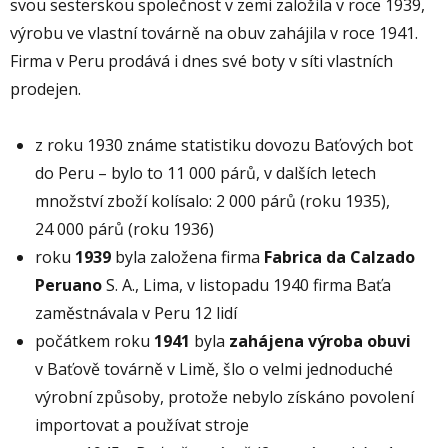
svou sesterskou společnost v zemi založila v roce 1939,
výrobu ve vlastní továrně na obuv zahájila v roce 1941.
Firma v Peru prodává i dnes své boty v síti vlastních
prodejen.
z roku 1930 známe statistiku dovozu Baťových bot
do Peru – bylo to 11 000 párů, v dalších letech
množství zboží kolísalo: 2 000 párů (roku 1935),
24 000 párů (roku 1936)
roku
1939
byla založena firma
Fabrica da Calzado
Peruano
S. A., Lima, v listopadu 1940 firma Baťa
zaměstnávala v Peru 12 lidí
počátkem roku
1941
byla
zahájena výroba obuvi
v Baťově továrně v Limě, šlo o velmi jednoduché
výrobní způsoby, protože nebylo získáno povolení
importovat a používat stroje