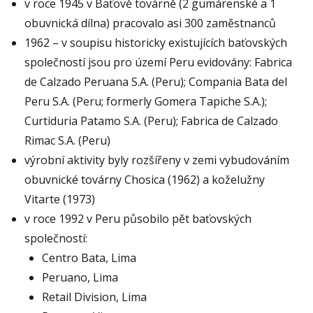
v roce 1945 v Baťově továrně (2 gumárenské a 1
obuvnická dílna) pracovalo asi 300 zaměstnanců
1962 – v soupisu historicky existujících baťovských
společností jsou pro území Peru evidovány: Fabrica
de Calzado Peruana S.A. (Peru); Compania Bata del
Peru S.A. (Peru; formerly Gomera Tapiche S.A.);
Curtiduria Patamo S.A. (Peru); Fabrica de Calzado
Rimac S.A. (Peru)
výrobní aktivity byly rozšířeny v zemi vybudováním
obuvnické továrny Chosica (1962) a koželužny
Vitarte (1973)
v roce 1992 v Peru působilo pět baťovských
společností:
Centro Bata, Lima
Peruano, Lima
Retail Division, Lima