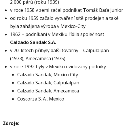
2 000 párů (roku 1939)
v roce 1958 v zemi začal podnikat Tomáš Baťa junior
od roku 1959 začalo vytváření sítě prodejen a také
byla zahájena výroba v Mexico-City
1962 – podníkání v Mexiku řídila společnost
Calzado Sandak S.A.
v 70. letech přibyly další továrny – Calpulalpan
(1973), Amecameca (1975)
v roce 1992 byly v Mexiku evidovány podniky:
Calzado Sandak, Mexico City
Calzado Sandak, Calpulalpan
Calzado Sandak, Amecameca
Coscorza S. A., Mexico
Zdroje: