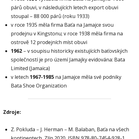
párů obuvi, v následujících letech export obuvi
stoupal – 88 000 párů (roku 1933)
v roce 1935 měla firma Baťa na Jamajce svou
prodejnu v Kingstonu; v roce 1938 měla firma na
ostrově 12 prodejních míst obuvi
1962
– v soupisu historicky existujících baťovských
společností je pro území Jamajky evidována: Bata
Limited (Jamaica)
v letech
1967-1985
na Jamajce měla své podniky
Bata Shoe Organization
Zdroje:
Z. Pokluda – J. Herman – M. Balaban, Baťa na všech
kontinentech, Zlín 2020, ISBN 978-80-7454-928-1