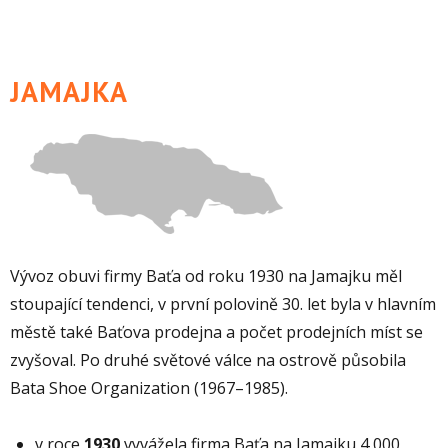
JAMAJKA
Vývoz obuvi firmy Baťa od roku 1930 na Jamajku měl
stoupající tendenci, v první polovině 30. let byla v hlavním
městě také Baťova prodejna a počet prodejních míst se
zvyšoval. Po druhé světové válce na ostrově působila
Bata Shoe Organization (1967–1985).
v roce
1930
vyvážela firma Baťa na Jamajku 4 000