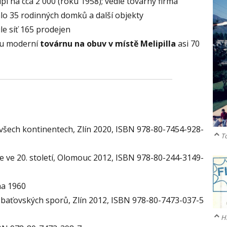
l na cca 2 000 (roku 1958); vedle továrny firma
álo 35 rodinných domků a další objekty
le síť 165 prodejen
ou moderní
továrnu na obuv v místě Melipilla
asi 70
 všech kontinentech, Zlín 2020, ISBN 978-80-7454-928-
To
hile ve 20. století, Olomouc 2012, ISBN 978-80-244-3149-
ha 1960
íc baťovských sporů, Zlín 2012, ISBN 978-80-7473-037-5
Hl