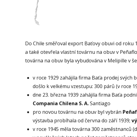
Do Chile směřoval export Baťovy obuvi od roku 1
a také otevřela vlastní továrnu na obuv v Peñaflo
továrna na obuv byla vybudována v Melipille v še
v roce 1929 zahájila firma Baťa prodej svých bo
došlo k velkému vzestupu: 300 párů (v roce 19
dne 23. března 1939 zahájila firma Baťa podn
Compania Chilena S. A.
Santiago
pro novou továrnu na obuv byl vybrán
Peñaf
výstavba probíhala od června do září 1939;
vý
v roce 1945 měla továrna 300 zaměstnanců (dv