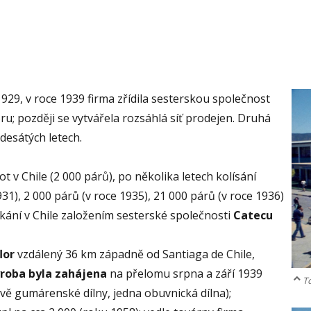
929, v roce 1939 firma zřídila sesterskou společnost
ru; později se vytvářela rozsáhlá síť prodejen. Druhá
desátých letech.
t v Chile (2 000 párů), po několika letech kolísání
31), 2 000 párů (v roce 1935), 21 000 párů (v roce 1936)
ikání v Chile založením sesterské společnosti
Catecu
lor
vzdálený 36 km západně od Santiaga de Chile,
roba byla zahájena
na přelomu srpna a září 1939
To
ě gumárenské dílny, jedna obuvnická dílna);