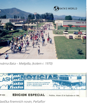
várna Bata – Melipilla, (kolem r. 1970)
avička firemních novin, Peñaflor