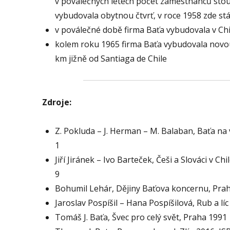
v poválečných letech počet zaměstnanců stoup
vybudovala obytnou čtvrť, v roce 1958 zde st
v poválečné době firma Baťa vybudovala v Chi
kolem roku 1965 firma Baťa vybudovala nov
km jižně od Santiaga de Chile
Zdroje:
Z. Pokluda – J. Herman – M. Balaban, Baťa na
1
Jiří Jiránek – Ivo Barteček, Češi a Slováci v C
9
Bohumil Lehár, Dějiny Baťova koncernu, Pra
Jaroslav Pospíšil – Hana Pospíšilová, Rub a l
Tomáš J. Baťa, Švec pro celý svět, Praha 1991