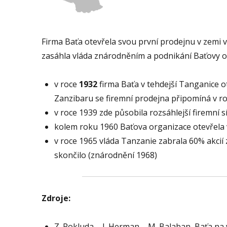
Firma Baťa otevřela svou první prodejnu v zemi v
zasáhla vláda znárodněním a podnikání Baťovy or
v roce
1932
firma Baťa v tehdejší Tanganice o
Zanzibaru se firemní prodejna připomíná v r
v roce 1939 zde působila rozsáhlejší firemní s
kolem roku 1960 Baťova organizace otevřela
v roce 1965 vláda Tanzanie zabrala 60% akcií 
skončilo (znárodnění 1968)
Zdroje:
Z. Pokluda – J. Herman – M. Balaban, Baťa na