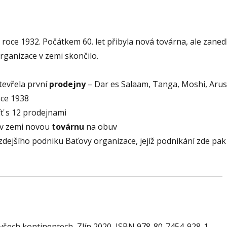
 roce 1932. Počátkem 60. let přibyla nová továrna, ale zane
ganizace v zemi skončilo.
tevřela první
prodejny
– Dar es Salaam, Tanga, Moshi, Arus
oce 1938
íť s 12 prodejnami
 v zemi novou
továrnu
na obuv
zdejšího podniku Baťovy organizace, jejíž podnikání zde pak
 všech kontinentech, Zlín 2020, ISBN 978-80-7454-928-1