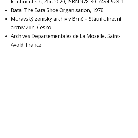
kontinentech, Zlín 2020, ISBN 978-80-7454-928-1
Bata, The Bata Shoe Organisation, 1978
Moravský zemský archiv v Brně – Státní okresní
archiv Zlín, Česko
Archives Departementales de La Moselle, Saint-
Avold, France
Copyright 2026
Informační centrum Baťa
Prohlášení o přístupnosti
Kontakt