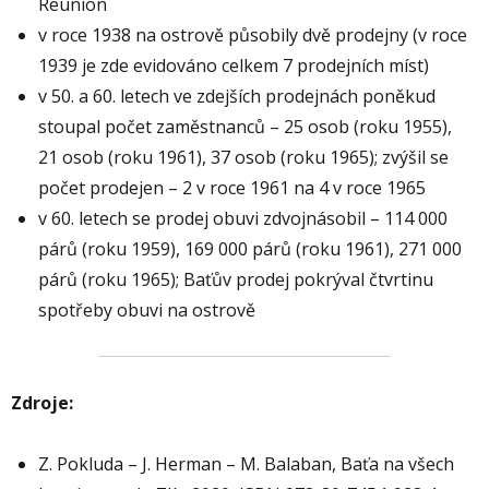
Reunion
v roce 1938 na ostrově působily dvě prodejny (v roce
1939 je zde evidováno celkem 7 prodejních míst)
v 50. a 60. letech ve zdejších prodejnách poněkud
stoupal počet zaměstnanců – 25 osob (roku 1955),
21 osob (roku 1961), 37 osob (roku 1965); zvýšil se
počet prodejen – 2 v roce 1961 na 4 v roce 1965
v 60. letech se prodej obuvi zdvojnásobil – 114 000
párů (roku 1959), 169 000 párů (roku 1961), 271 000
párů (roku 1965); Baťův prodej pokrýval čtvrtinu
spotřeby obuvi na ostrově
Zdroje:
Z. Pokluda – J. Herman – M. Balaban, Baťa na všech