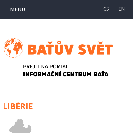
Přejít
CS
EN
MENU
k
obsahu
webu
LIBÉRIE