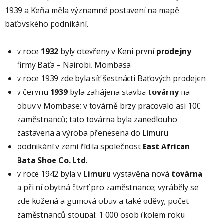
1939 a Keňa měla významné postavení na mapě
baťovského podnikání.
v roce
1932
byly otevřeny v Keni první
prodejny
firmy Baťa – Nairobi, Mombasa
v roce 1939 zde byla síť šestnácti Baťových prodejen
v červnu
1939
byla zahájena stavba
továrny
na
obuv v Mombase; v továrně brzy pracovalo asi 100
zaměstnanců; tato továrna byla zanedlouho
zastavena a výroba přenesena do Limuru
podnikání v zemi řídila společnost
East African
Bata Shoe Co. Ltd
.
v roce 1942 byla v
Limuru
vystavěna nová
továrna
a při ní obytná čtvrť pro zaměstnance; vyráběly se
zde kožená a gumová obuv a také oděvy; počet
zaměstnanců stoupal: 1 000 osob (kolem roku