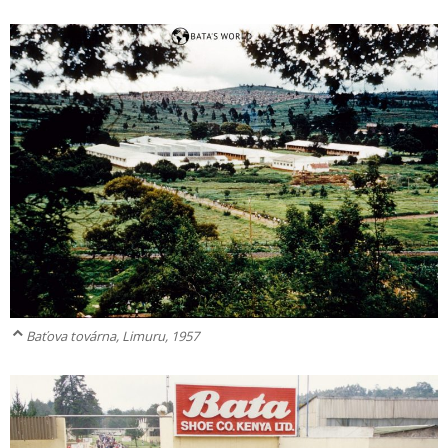
Baťova továrna, Limuru, 1957