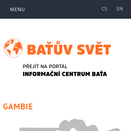
Přejít
CS
EN
MENU
k
obsahu
webu
GAMBIE