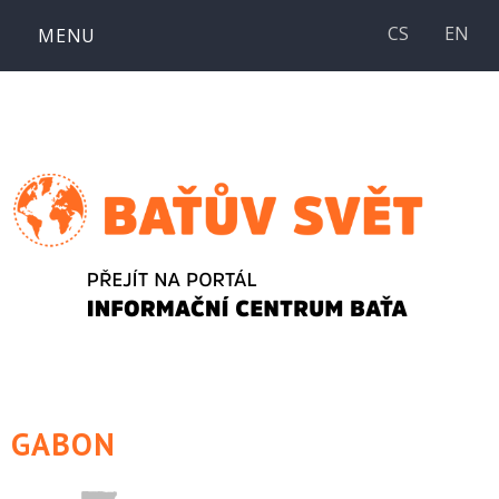
Přejít
CS
EN
MENU
k
obsahu
webu
GABON