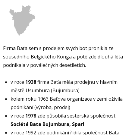
Firma Baťa sem s prodejem svých bot pronikla ze
sousedního Belgického Konga a poté zde dlouhá léta
podnikala v poválečných desetiletích.
v roce
1938
firma Baťa měla prodejnu v hlavním
městě Usumbura (Bujumbura)
kolem roku 1963 Baťova organizace v zemi oživila
podnikání (výroba, prodej)
v roce
1978
zde působila sesterská společnost
Société Bata Bujumbura, Sparl
v roce 1992 zde podnikání řídila společnost Bata