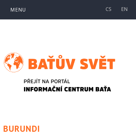
Přejít
CS
EN
MENU
k
obsahu
webu
BURUNDI